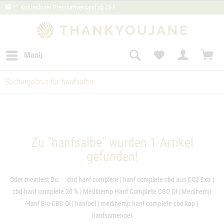
** Kostenloser Premiumversand ab 25 €
Menü
Suchergebnis für hanfsalbe
Zu "hanfsalbe" wurden
1
Artikel
gefunden!
Oder meintest Du:
cbd hanf complete
|
hanf complete cbd aus CO2 Extr
|
cbd hanf complete 20 %
|
Medihemp Hanf Complete CBD Öl
|
Medihemp
Hanf Bio CBD Öl
|
hanfoel
|
medihemp hanf complete cbd kap
|
hanfsamenoel