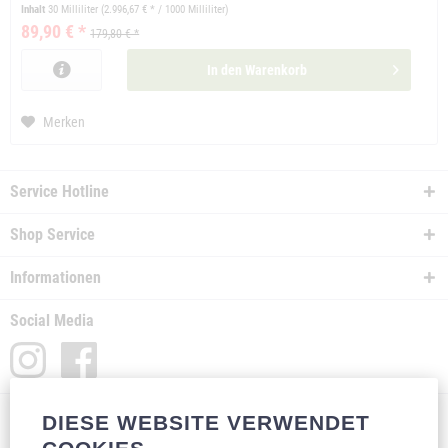
Inhalt
30 Milliliter
(2.996,67 € * / 1000 Milliliter)
89,90 € *
179,80 € *
In den
Warenkorb
Merken
Service Hotline
Shop Service
Informationen
Social Media
DIESE WEBSITE VERWENDET