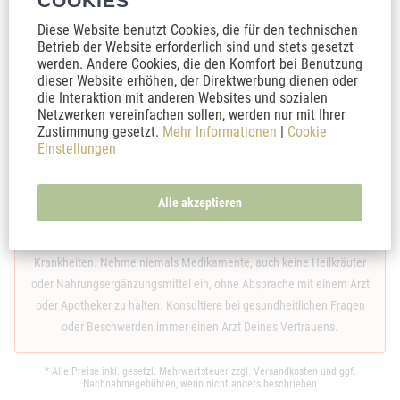
COOKIES
Haftungsausschluss und allgemeiner Hinweis zu medizinischen
Themen:
Diese Website benutzt Cookies, die für den technischen
Betrieb der Website erforderlich sind und stets gesetzt
Wir weisen ausdrücklich darauf hin, dass sämtliche Inhalte auf den
werden. Andere Cookies, die den Komfort bei Benutzung
Internet-Seiten von thankyoujane.de keine Heilaussagen sind. Die
dieser Website erhöhen, der Direktwerbung dienen oder
hier dargestellten Inhalte dienen ausschließlich der neutralen
die Interaktion mit anderen Websites und sozialen
Information und allgemeinen Weiterbildung. Die Texte erheben
Netzwerken vereinfachen sollen, werden nur mit Ihrer
Zustimmung gesetzt.
Mehr Informationen
|
Cookie
weder einen Anspruch auf Vollständigkeit noch kann die Aktualität,
Einstellungen
Richtigkeit und Ausgewogenheit der dargebotenen Information
garantiert werden. Die hier bereitgestellten Informationen ersetzen
in keinster Weise die fachliche Beratung durch einen Arzt oder
Alle akzeptieren
Apotheker. Sie dienen nicht als Grundlage zur eigenständigen
Diagnose, Beginn, Änderung oder Beendigung einer Behandlung von
Krankheiten. Nehme niemals Medikamente, auch keine Heilkräuter
oder Nahrungsergänzungsmittel ein, ohne Absprache mit einem Arzt
oder Apotheker zu halten. Konsultiere bei gesundheitlichen Fragen
oder Beschwerden immer einen Arzt Deines Vertrauens.
* Alle Preise inkl. gesetzl. Mehrwertsteuer zzgl.
Versandkosten
und ggf.
Nachnahmegebühren, wenn nicht anders beschrieben