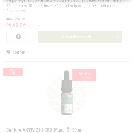
die punktgenau dort ansetzt, wo du sie brauchst. Jedes Pflaster liefert
30mg reines CBD über bis zu 36 Stunden hinweg, ohne Tropfen oder
Dosierstress.
Inhalt
36 Stück
29,95 € *
59,90 € *
In den
Warenkorb
Merken
Cantura AKTIV 24 | CBD-Mund-Öl 10 ml