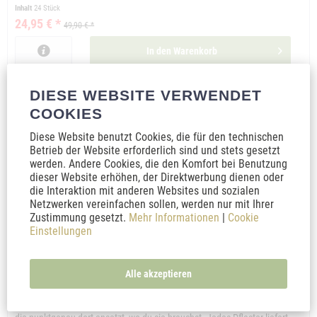
Inhalt
24 Stück
24,95 € *
49,90 € *
In den
Warenkorb
Merken
DIESE WEBSITE VERWENDET
COOKIES
Diese Website benutzt Cookies, die für den technischen
Betrieb der Website erforderlich sind und stets gesetzt
werden. Andere Cookies, die den Komfort bei Benutzung
dieser Website erhöhen, der Direktwerbung dienen oder
die Interaktion mit anderen Websites und sozialen
Netzwerken vereinfachen sollen, werden nur mit Ihrer
Zustimmung gesetzt.
Mehr Informationen
|
Cookie
Einstellungen
Cantura AKUT CBD-Pflaster 36 x CBD-Pflaster 30...
Alle akzeptieren
Die Cantura AKUT CBD-Pflaster bieten eine hochdosierte Unterstützung,