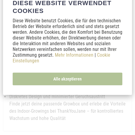
DIESE WEBSITE VERWENDET
Growboxen sind speziell für das Indoor-Growing konzipiert
COOKIES
und bieten durch optimierte Belüftung, reflektierende
Innenflächen und stabile Bauweise eine kontrollierte
Diese Website benutzt Cookies, die für den technischen
Betrieb der Website erforderlich sind und stets gesetzt
Umgebung für alle Wachstumsphasen. So erzielst du das
werden. Andere Cookies, die den Komfort bei Benutzung
ganze Jahr über bestmögliche Resultate – unabhängig vom
dieser Website erhöhen, der Direktwerbung dienen oder
Wetter draußen.
die Interaktion mit anderen Websites und sozialen
Netzwerken vereinfachen sollen, werden nur mit Ihrer
Vorteile unserer Growboxen auf einen Blick:
Zustimmung gesetzt.
Mehr Informationen
|
Cookie
Einstellungen
Einfache Handhabung und schneller Aufbau
Erhältlich in verschiedenen Größen, passend für jeden
Alle akzeptieren
Raum
Perfekte Licht- und Klimasteuerung für maximale Erträge
Diskretes Design und minimierter Geruchsaustritt
Finde jetzt deine passende Growbox und erlebe die Vorteile
des Indoor-Growings bei ThankYouJane – für kontrolliertes
Wachstum und hohe Qualität