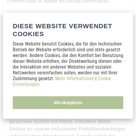
10 Wochen.Größe: M. Aussaat: Mai-Juni (Bei Outdoor-Anbau)
Inhalt
3 Stück
(7,48 € * / 1 Stück)
DIESE WEBSITE VERWENDET
22,45 € *
24,49 € *
COOKIES
In den
Warenkorb
Diese Website benutzt Cookies, die für den technischen
Betrieb der Website erforderlich sind und stets gesetzt
Merken
werden. Andere Cookies, die den Komfort bei Benutzung
dieser Website erhöhen, der Direktwerbung dienen oder
die Interaktion mit anderen Websites und sozialen
Tauche ein in die Welt des Cannabis-Anbaus mit unserer
Netzwerken vereinfachen sollen, werden nur mit Ihrer
exklusiven Auswahl an THC-Cannabis-Samen, verfügbar in
Zustimmung gesetzt.
Mehr Informationen
|
Cookie
Einstellungen
unserem Online-Shop. Wir präsentieren eine sorgfältig
ausgewählte Palette von THC-reichen Samen, darunter
feminisierte, selbstblühende und Hoch-THC-Varianten,
Alle akzeptieren
perfekt für jede Anbauerfahrung, ob Anfänger oder Profi.
Unsere Samen, die von führenden Züchtern stammen,
garantieren Qualität und Potenz. Erleichtere deinen
Einstieg mit unseren umfassenden Produktbeschreibungen