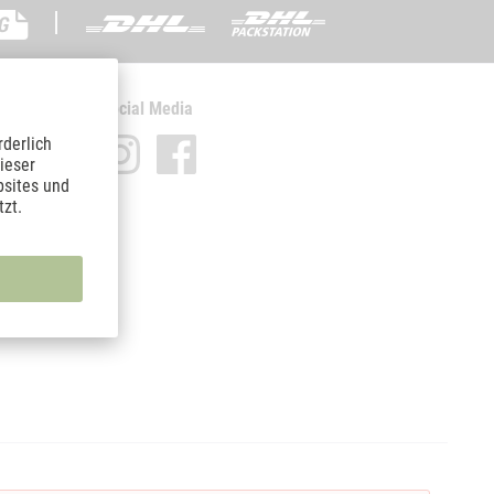
|
Social Media
rderlich
ieser
bsites und
zt.