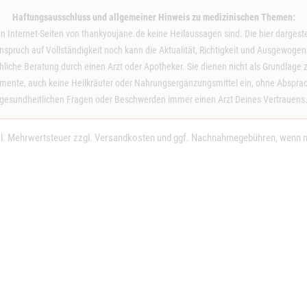
Haftungsausschluss und allgemeiner Hinweis zu medizinischen Themen:
en Internet-Seiten von thankyoujane.de keine Heilaussagen sind. Die hier dargeste
spruch auf Vollständigkeit noch kann die Aktualität, Richtigkeit und Ausgewogenh
achliche Beratung durch einen Arzt oder Apotheker. Sie dienen nicht als Grundla
nte, auch keine Heilkräuter oder Nahrungsergänzungsmittel ein, ohne Absprache
gesundheitlichen Fragen oder Beschwerden immer einen Arzt Deines Vertrauens
tzl. Mehrwertsteuer zzgl.
Versandkosten
und ggf. Nachnahmegebühren, wenn ni