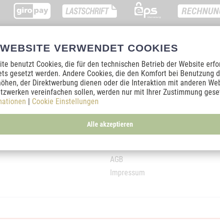
 WEBSITE VERWENDET COOKIES
Informationen
te benutzt Cookies, die für den technischen Betrieb der Website erfo
Altersprüfung
ets gesetzt werden. Andere Cookies, die den Komfort bei Benutzung d
ramm
Bio-Zertifizierung
öhen, der Direktwerbung dienen oder die Interaktion mit anderen We
tzwerken vereinfachen sollen, werden nur mit Ihrer Zustimmung geset
Teilnahmebedingungen
mationen
|
Cookie Einstellungen
Zahlungsbedingungen
Über uns
Zur Echtheit der Bewertungen
Alle akzeptieren
Widerrufsrecht
Datenschutz
AGB
Impressum