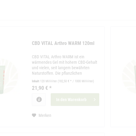
CBD VITAL Arthro WARM 120ml
CBD VITAL Arthro WARM ist ein
wärmendes Gel mit hohem CBD-Gehalt
und vielen, seit langem bewährten
Naturstoffen. Die pflanzlichen
Inhaltsstoffe fördern die Beweglichkeit,
Inhalt
120 Milliliter
(182,50 € * / 1000 Milliliter)
ideal auch nach dem Sport.
21,90 € *
In den
Warenkorb
Merken