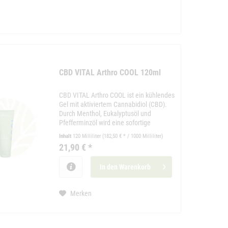
CBD VITAL Arthro COOL 120ml
CBD VITAL Arthro COOL ist ein kühlendes
Gel mit aktiviertem Cannabidiol (CBD).
Durch Menthol, Eukalyptusöl und
Pfefferminzöl wird eine sofortige
Kühlung erreicht.
Inhalt
120 Milliliter
(182,50 € * / 1000 Milliliter)
21,90 € *
In den
Warenkorb
Merken