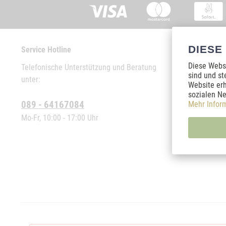
DIESE
Service Hotline
Shop Service
Diese Websi
Telefonische Unterstützung und Beratung
Händler-Login
sind und st
unter:
Partnerprog
Website erh
sozialen Ne
Kontakt
089 - 64167084
Mehr Infor
Versand und 
Mo-Fr, 10:00 - 17:00 Uhr
Rückgabe