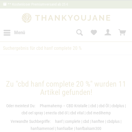
** Kostenloser Premiumversand ab 25 €
Menü
Suchergebnis für cbd hanf complete 20 %
Zu "cbd hanf complete 20 %" wurden
11
Artikel gefunden!
Oder meintest Du:
Pharmahemp – CBD Kristalle
|
cbd
|
cbd Öl
|
cbdplus
|
cbd oel spray
|
enecta cbd öl
|
cbd vital
|
cbd medihemp
Verwandte Suchbegriffe:
hanf
|
complete
|
cbd
|
hanftee
|
cbdplus
|
hanfsamenoel
|
hanfsalbe
|
hanfbalsam300