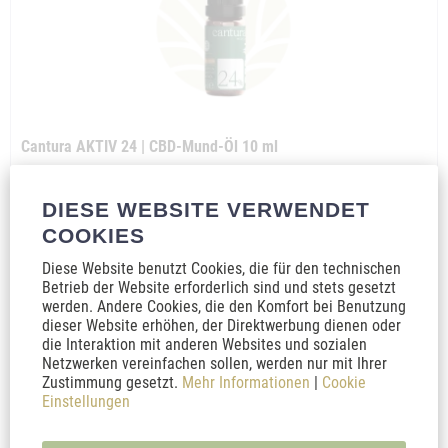
Cantura AKTIV 24 | CBD-Mund-Öl 10 ml
Das neue Cantura Aktiv 24. Kräftig in der Anwendung und als 10ml
DIESE WEBSITE VERWENDET
Vorratsgröße erhältlich. Biologische und nachhaltigeHerstellung.
COOKIES
Diese Website benutzt Cookies, die für den technischen
Inhalt
10 Milliliter
(5.995,00 € * / 1000 Milliliter)
Betrieb der Website erforderlich sind und stets gesetzt
59,95 € *
119,90 € *
werden. Andere Cookies, die den Komfort bei Benutzung
dieser Website erhöhen, der Direktwerbung dienen oder
In den
Warenkorb
die Interaktion mit anderen Websites und sozialen
Netzwerken vereinfachen sollen, werden nur mit Ihrer
Zustimmung gesetzt.
Mehr Informationen
|
Cookie
Merken
Einstellungen