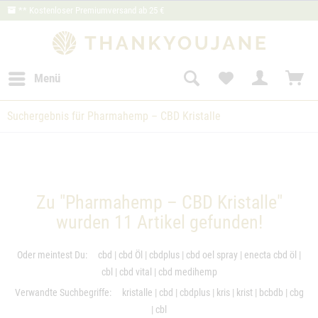
** Kostenloser Premiumversand ab 25 €
Menü
Suchergebnis für Pharmahemp – CBD Kristalle
Zu "Pharmahemp – CBD Kristalle"
wurden
11
Artikel gefunden!
Oder meintest Du:
cbd
|
cbd Öl
|
cbdplus
|
cbd oel spray
|
enecta cbd öl
|
cbl
|
cbd vital
|
cbd medihemp
Verwandte Suchbegriffe:
kristalle
|
cbd
|
cbdplus
|
kris
|
krist
|
bcbdb
|
cbg
|
cbl