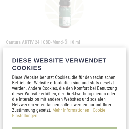
Cantura AKTIV 24 | CBD-Mund-Öl 10 ml
Das neue Cantura Aktiv 24. Kräftig in der Anwendung und als 10ml
DIESE WEBSITE VERWENDET
Vorratsgröße erhältlich. Biologische und nachhaltigeHerstellung.
COOKIES
Diese Website benutzt Cookies, die für den technischen
Inhalt
10 Milliliter
(5.995,00 € * / 1000 Milliliter)
Betrieb der Website erforderlich sind und stets gesetzt
59,95 € *
119,90 € *
werden. Andere Cookies, die den Komfort bei Benutzung
dieser Website erhöhen, der Direktwerbung dienen oder
In den
Warenkorb
die Interaktion mit anderen Websites und sozialen
Netzwerken vereinfachen sollen, werden nur mit Ihrer
Zustimmung gesetzt.
Mehr Informationen
|
Cookie
Merken
Einstellungen