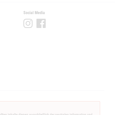
Social Media
llten Inhalte dienen ausschließlich der neutralen Information und