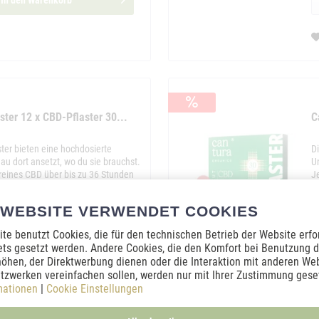
In den
Warenkorb
ter 12 x CBD-Pflaster 30...
C
ter bieten eine hochdosierte
D
au dort ansetzt, wo du sie brauchst.
U
 reines CBD über bis zu 36 Stunden
J
osierstress.
h
In
 WEBSITE VERWENDET COOKIES
2
te benutzt Cookies, die für den technischen Betrieb der Website erfo
ets gesetzt werden. Andere Cookies, die den Komfort bei Benutzung d
In den
Warenkorb
öhen, der Direktwerbung dienen oder die Interaktion mit anderen We
tzwerken vereinfachen sollen, werden nur mit Ihrer Zustimmung geset
mationen
|
Cookie Einstellungen