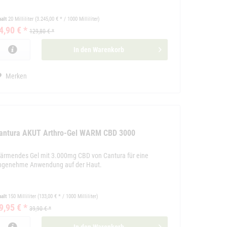
halt
20 Milliliter
(3.245,00 € * / 1000 Milliliter)
4,90 € *
129,80 € *
In den
Warenkorb
Merken
antura AKUT Arthro-Gel WARM CBD 3000
ärmendes Gel mit 3.000mg CBD von Cantura für eine
ngenehme Anwendung auf der Haut.
halt
150 Milliliter
(133,00 € * / 1000 Milliliter)
9,95 € *
39,90 € *