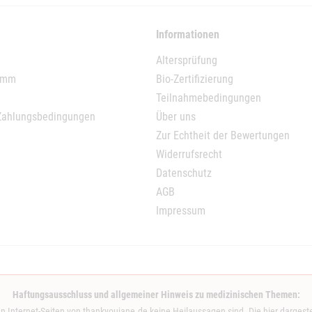
Informationen
Altersprüfung
ramm
Bio-Zertifizierung
Teilnahmebedingungen
Zahlungsbedingungen
Über uns
Zur Echtheit der Bewertungen
Widerrufsrecht
Datenschutz
AGB
Impressum
Haftungsausschluss und allgemeiner Hinweis zu medizinischen Themen:
en Internet-Seiten von thankyoujane.de keine Heilaussagen sind. Die hier dargeste