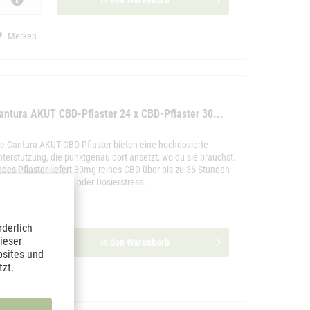
In den
Warenkorb
Merken
antura AKUT CBD-Pflaster 24 x CBD-Pflaster 30...
ie Cantura AKUT CBD-Pflaster bieten eine hochdosierte
nterstützung, die punktgenau dort ansetzt, wo du sie brauchst.
edes Pflaster liefert 30mg reines CBD über bis zu 36 Stunden
inweg, ohne Tropfen oder Dosierstress.
halt
24 Stück
4,95 € *
49,90 € *
rderlich
ieser
In den
Warenkorb
bsites und
zt.
Merken