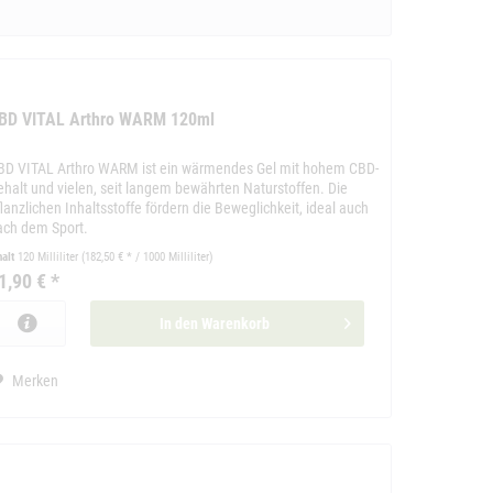
BD VITAL Arthro WARM 120ml
BD VITAL Arthro WARM ist ein wärmendes Gel mit hohem CBD-
ehalt und vielen, seit langem bewährten Naturstoffen. Die
lanzlichen Inhaltsstoffe fördern die Beweglichkeit, ideal auch
ach dem Sport.
halt
120 Milliliter
(182,50 € * / 1000 Milliliter)
1,90 € *
In den
Warenkorb
Merken