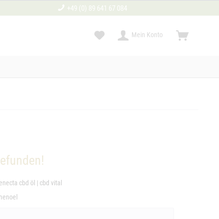
+49 (0) 89 641 67 084
Mein Konto
gefunden!
enecta cbd öl
|
cbd vital
menoel