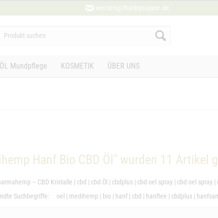
wecare@thankyoujane.de
ÖL Mundpflege
KOSMETIK
ÜBER UNS
ihemp Hanf Bio CBD Öl" wurden
11
Artikel 
armahemp – CBD Kristalle
|
cbd
|
cbd Öl
|
cbdplus
|
cbd oel spray
|
cbd oel spray
|
dte Suchbegriffe:
oel
|
medihemp
|
bio
|
hanf
|
cbd
|
hanftee
|
cbdplus
|
hanfsa