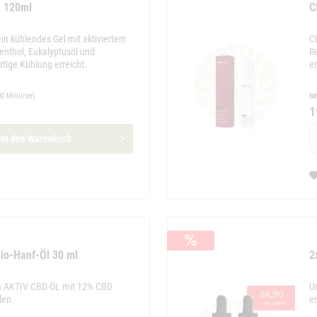
L 120ml
C
in kühlendes Gel mit aktiviertem
C
enthol, Eukalyptusöl und
R
rtige Kühlung erreicht.
er
0 Milliliter)
In
1
In den
Warenkorb
Bio-Hanf-Öl 30 ml
2
ra AKTIV CBD-ÖL mit 12% CBD
U
len
e