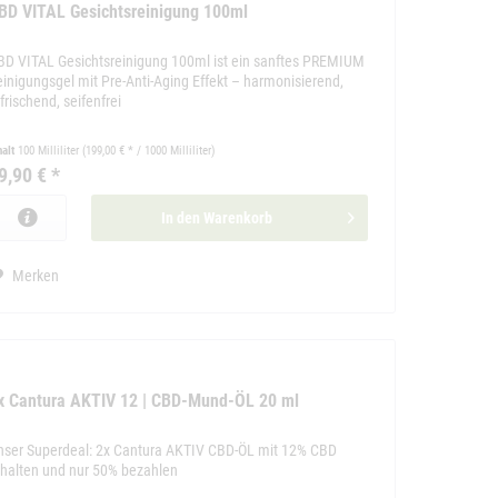
BD VITAL Gesichtsreinigung 100ml
BD VITAL Gesichtsreinigung 100ml ist ein sanftes PREMIUM
einigungsgel mit Pre-Anti-Aging Effekt – harmonisierend,
frischend, seifenfrei
halt
100 Milliliter
(199,00 € * / 1000 Milliliter)
9,90 € *
In den
Warenkorb
Merken
x Cantura AKTIV 12 | CBD-Mund-ÖL 20 ml
nser Superdeal: 2x Cantura AKTIV CBD-ÖL mit 12% CBD
rhalten und nur 50% bezahlen