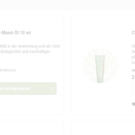
D-Mund-Öl 10 ml
C
 Mild in der Anwendung und als 10ml
C
s Biologischer und nachhaltiger
G
pf
n
00 Milliliter)
In
2
In den
Warenkorb