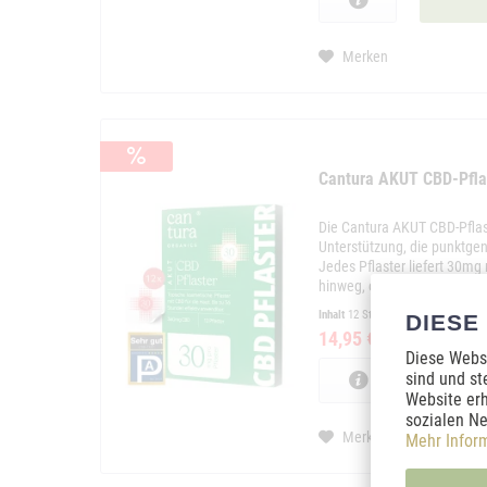
Merken
Cantura AKUT CBD-Pflas
Die Cantura AKUT CBD-Pflas
Unterstützung, die punktgen
Jedes Pflaster liefert 30mg
hinweg, ohne Tropfen oder D
Inhalt
12 Stück
DIESE
14,95 € *
29,90 € *
Diese Websi
sind und st
Website erh
sozialen Ne
Merken
Mehr Infor