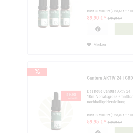
Inhalt
30 Milliliter
(2.996,67 € * / 10
89,90 € *
179,80 € *
Merken
Cantura AKTIV 24 | CB
Das neue Cantura Aktiv 24. 
10ml Vorratsgröße erhältlic
nachhaltigeHerstellung.
Inhalt
10 Milliliter
(5.995,00 € * / 10
59,95 € *
119,90 € *