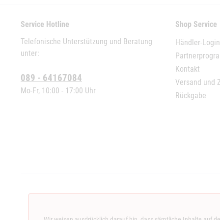
Service Hotline
Shop Service
Telefonische Unterstützung und Beratung
Händler-Login
unter:
Partnerprog
Kontakt
089 - 64167084
Versand und 
Mo-Fr, 10:00 - 17:00 Uhr
Rückgabe
Wir weisen ausdrücklich darauf hin, dass sämtliche Inhalte auf d