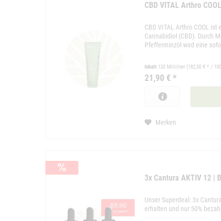
CBD VITAL Arthro COO
CBD VITAL Arthro COOL ist e
Cannabidiol (CBD). Durch M
Pfefferminzöl wird eine sofo
Inhalt
120 Milliliter
(182,50 € * / 100
21,90 € *
Merken
3x Cantura AKTIV 12 | 
Unser Superdeal: 3x Cantu
erhalten und nur 50% bezah