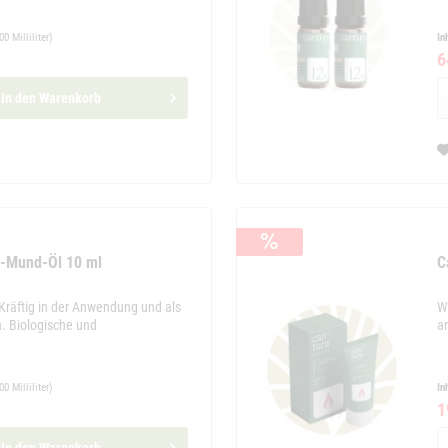
00 Milliliter)
In
6
In den
Warenkorb
D-Mund-Öl 10 ml
C
Kräftig in der Anwendung und als
W
h. Biologische und
a
00 Milliliter)
In
1