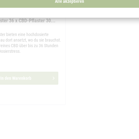
Alle akzeptieren
ter 36 x CBD-Pflaster 30...
ter bieten eine hochdosierte
au dort ansetzt, wo du sie brauchst.
 reines CBD über bis zu 36 Stunden
osierstress.
In den
Warenkorb