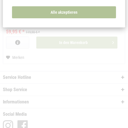
Das neue Cantura Aktiv 24. Kräftig in der Anwendung und als 10ml
Vorratsgröße erhältlich. Biologische und nachhaltigeHerstellung.
Alle akzeptieren
Inhalt
10 Milliliter
(5.995,00 € * / 1000 Milliliter)
59,95 € *
119,90 € *
In den
Warenkorb
Merken
Service Hotline
Shop Service
Informationen
Social Media