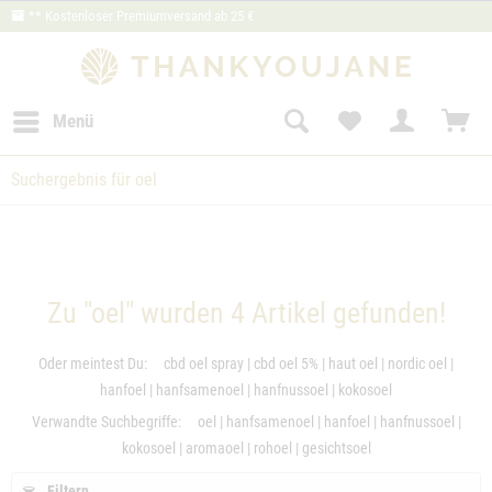
** Kostenloser Premiumversand ab 25 €
Menü
Suchergebnis für oel
Zu "oel" wurden
4
Artikel gefunden!
Oder meintest Du:
cbd oel spray
|
cbd oel 5%
|
haut oel
|
nordic oel
|
hanfoel
|
hanfsamenoel
|
hanfnussoel
|
kokosoel
Verwandte Suchbegriffe:
oel
|
hanfsamenoel
|
hanfoel
|
hanfnussoel
|
kokosoel
|
aromaoel
|
rohoel
|
gesichtsoel
Filtern