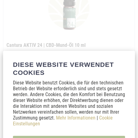
Cantura AKTIV 24 | CBD-Mund-Öl 10 ml
Das neue Cantura Aktiv 24. Kräftig in der Anwendung und als 10ml
DIESE WEBSITE VERWENDET
Vorratsgröße erhältlich. Biologische und nachhaltigeHerstellung.
COOKIES
Diese Website benutzt Cookies, die für den technischen
Inhalt
10 Milliliter
(5.995,00 € * / 1000 Milliliter)
Betrieb der Website erforderlich sind und stets gesetzt
59,95 € *
119,90 € *
werden. Andere Cookies, die den Komfort bei Benutzung
dieser Website erhöhen, der Direktwerbung dienen oder
In den
Warenkorb
die Interaktion mit anderen Websites und sozialen
Netzwerken vereinfachen sollen, werden nur mit Ihrer
Zustimmung gesetzt.
Mehr Informationen
|
Cookie
Merken
Einstellungen