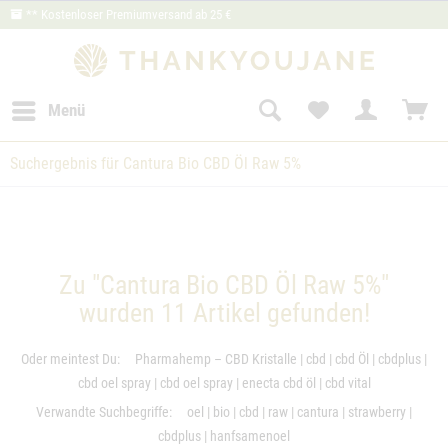
** Kostenloser Premiumversand ab 25 €
Menü
Suchergebnis für Cantura Bio CBD Öl Raw 5%
Zu "Cantura Bio CBD Öl Raw 5%"
wurden
11
Artikel gefunden!
Oder meintest Du:
Pharmahemp – CBD Kristalle
|
cbd
|
cbd Öl
|
cbdplus
|
cbd oel spray
|
cbd oel spray
|
enecta cbd öl
|
cbd vital
Verwandte Suchbegriffe:
oel
|
bio
|
cbd
|
raw
|
cantura
|
strawberry
|
cbdplus
|
hanfsamenoel