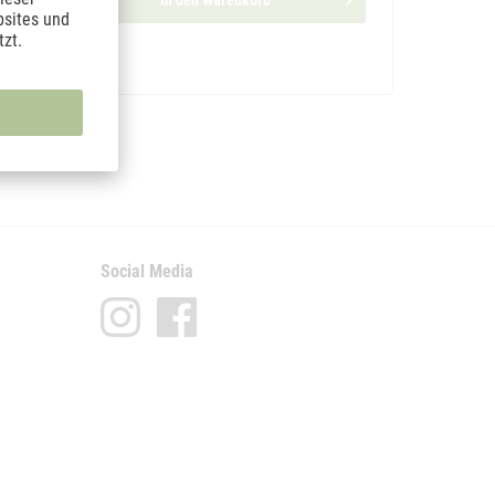
In den
Warenkorb
bsites und
zt.
Merken
Social Media