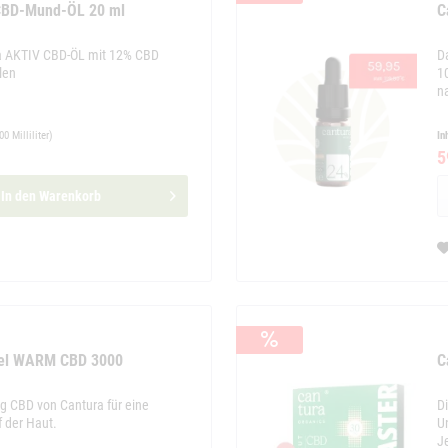
 CBD-Mund-ÖL 20 ml
C
ra AKTIV CBD-ÖL mit 12% CBD
D
len
1
n
00 Milliliter)
In
5
In den
Warenkorb
Gel WARM CBD 3000
C
 CBD von Cantura für eine
D
der Haut.
U
J