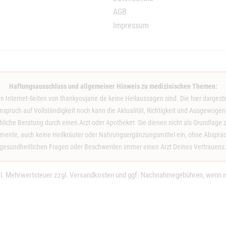
AGB
Impressum
Haftungsausschluss und allgemeiner Hinweis zu medizinischen Themen:
en Internet-Seiten von thankyoujane.de keine Heilaussagen sind. Die hier dargeste
spruch auf Vollständigkeit noch kann die Aktualität, Richtigkeit und Ausgewogenh
achliche Beratung durch einen Arzt oder Apotheker. Sie dienen nicht als Grundla
nte, auch keine Heilkräuter oder Nahrungsergänzungsmittel ein, ohne Absprache
gesundheitlichen Fragen oder Beschwerden immer einen Arzt Deines Vertrauens
tzl. Mehrwertsteuer zzgl.
Versandkosten
und ggf. Nachnahmegebühren, wenn ni