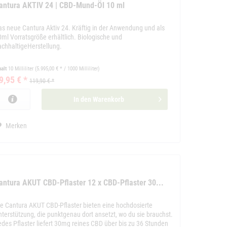
antura AKTIV 24 | CBD-Mund-Öl 10 ml
as neue Cantura Aktiv 24. Kräftig in der Anwendung und als
0ml Vorratsgröße erhältlich. Biologische und
achhaltigeHerstellung.
halt
10 Milliliter
(5.995,00 € * / 1000 Milliliter)
9,95 € *
119,90 € *
In den
Warenkorb
Merken
antura AKUT CBD-Pflaster 12 x CBD-Pflaster 30...
ie Cantura AKUT CBD-Pflaster bieten eine hochdosierte
nterstützung, die punktgenau dort ansetzt, wo du sie brauchst.
edes Pflaster liefert 30mg reines CBD über bis zu 36 Stunden