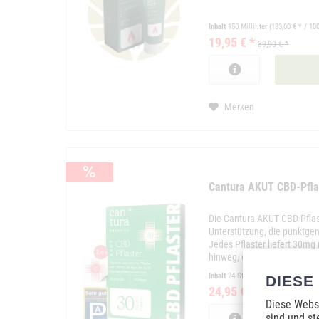
Inhalt
150 Milliliter
(133,00 € * / 100
19,95 € *
39,90 € *
Merken
Cantura AKUT CBD-Pflas
Die Cantura AKUT CBD-Pflas
Unterstützung, die punktgen
Jedes Pflaster liefert 30mg
hinweg, ohne Tropfen oder D
Inhalt
24 Stück
DIESE
24,95 € *
49,90 € *
Diese Websi
sind und st