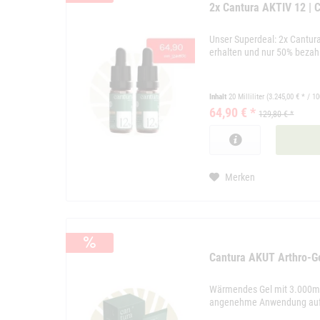
2x Cantura AKTIV 12 |
Unser Superdeal: 2x Cantu
erhalten und nur 50% bezah
Inhalt
20 Milliliter
(3.245,00 € * / 10
64,90 € *
129,80 € *
Merken
Cantura AKUT Arthro-
Wärmendes Gel mit 3.000mg
angenehme Anwendung auf 