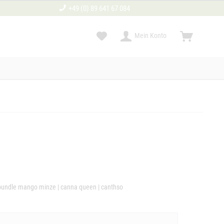
+49 (0) 89 641 67 084
Mein Konto
 bundle mango minze
|
canna queen
|
canthso