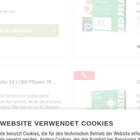
h
0 Milliliter)
In
1
In den
Warenkorb
ter 24 x CBD-Pflaster 30...
C
ter bieten eine hochdosierte
D
au dort ansetzt, wo du sie brauchst.
U
 reines CBD über bis zu 36 Stunden
J
osierstress.
h
In
 WEBSITE VERWENDET COOKIES
2
te benutzt Cookies, die für den technischen Betrieb der Website erfo
ets gesetzt werden. Andere Cookies, die den Komfort bei Benutzung d