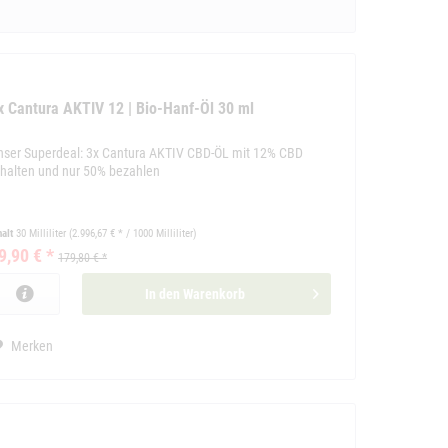
x Cantura AKTIV 12 | Bio-Hanf-Öl 30 ml
nser Superdeal: 3x Cantura AKTIV CBD-ÖL mit 12% CBD
rhalten und nur 50% bezahlen
halt
30 Milliliter
(2.996,67 € * / 1000 Milliliter)
9,90 € *
179,80 € *
In den
Warenkorb
Merken