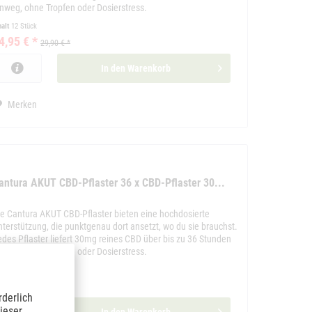
inweg, ohne Tropfen oder Dosierstress.
halt
12 Stück
4,95 € *
29,90 € *
In den
Warenkorb
Merken
antura AKUT CBD-Pflaster 36 x CBD-Pflaster 30...
ie Cantura AKUT CBD-Pflaster bieten eine hochdosierte
nterstützung, die punktgenau dort ansetzt, wo du sie brauchst.
edes Pflaster liefert 30mg reines CBD über bis zu 36 Stunden
inweg, ohne Tropfen oder Dosierstress.
halt
36 Stück
9,95 € *
59,90 € *
rderlich
ieser