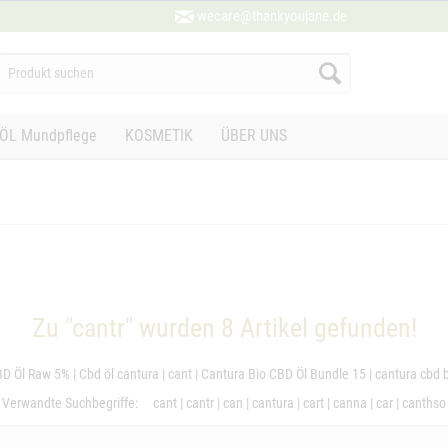
wecare@thankyoujane.de
ÖL Mundpflege
KOSMETIK
ÜBER UNS
Zu "cantr" wurden
8
Artikel gefunden!
BD Öl Raw 5%
|
Cbd öl cantura
|
cant
|
Cantura Bio CBD Öl Bundle 15
|
cantura cbd
Verwandte Suchbegriffe:
cant
|
cantr
|
can
|
cantura
|
cart
|
canna
|
car
|
canthso