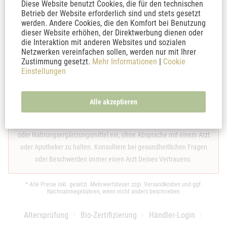
Wir weisen ausdrücklich darauf hin, dass sämtliche Inhalte auf den
Diese Website benutzt Cookies, die für den technischen
Betrieb der Website erforderlich sind und stets gesetzt
Internet-Seiten von thankyoujane.de keine Heilaussagen sind. Die
werden. Andere Cookies, die den Komfort bei Benutzung
hier dargestellten Inhalte dienen ausschließlich der neutralen
dieser Website erhöhen, der Direktwerbung dienen oder
Information und allgemeinen Weiterbildung. Die Texte erheben
die Interaktion mit anderen Websites und sozialen
weder einen Anspruch auf Vollständigkeit noch kann die Aktualität,
Netzwerken vereinfachen sollen, werden nur mit Ihrer
Zustimmung gesetzt.
Mehr Informationen
|
Cookie
Richtigkeit und Ausgewogenheit der dargebotenen Information
Einstellungen
garantiert werden. Die hier bereitgestellten Informationen ersetzen
in keinster Weise die fachliche Beratung durch einen Arzt oder
Apotheker. Sie dienen nicht als Grundlage zur eigenständigen
Alle akzeptieren
Diagnose, Beginn, Änderung oder Beendigung einer Behandlung von
Krankheiten. Nehme niemals Medikamente, auch keine Heilkräuter
oder Nahrungsergänzungsmittel ein, ohne Absprache mit einem Arzt
oder Apotheker zu halten. Konsultiere bei gesundheitlichen Fragen
oder Beschwerden immer einen Arzt Deines Vertrauens.
* Alle Preise inkl. gesetzl. Mehrwertsteuer zzgl.
Versandkosten
und ggf.
Nachnahmegebühren, wenn nicht anders beschrieben
Altersprüfung
Bio-Zertifizierung
Händler-Login