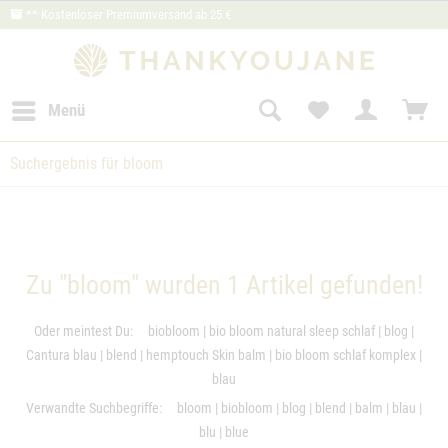
** Kostenloser Premiumversand ab 25 €
Menü
Suchergebnis für bloom
Zu "bloom" wurden
1
Artikel gefunden!
Oder meintest Du:
biobloom
|
bio bloom natural sleep schlaf
|
blog
|
Cantura blau
|
blend
|
hemptouch Skin balm
|
bio bloom schlaf komplex
|
blau
Verwandte Suchbegriffe:
bloom
|
biobloom
|
blog
|
blend
|
balm
|
blau
|
blu
|
blue