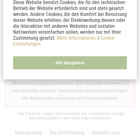
Wir weisen ausdrücklich darauf hin, dass sämtliche Inhalte auf den
Diese Website benutzt Cookies, die für den technischen
Betrieb der Website erforderlich sind und stets gesetzt
Internet-Seiten von thankyoujane.de keine Heilaussagen sind. Die
werden. Andere Cookies, die den Komfort bei Benutzung
hier dargestellten Inhalte dienen ausschließlich der neutralen
dieser Website erhöhen, der Direktwerbung dienen oder
Information und allgemeinen Weiterbildung. Die Texte erheben
die Interaktion mit anderen Websites und sozialen
weder einen Anspruch auf Vollständigkeit noch kann die Aktualität,
Netzwerken vereinfachen sollen, werden nur mit Ihrer
Zustimmung gesetzt.
Mehr Informationen
|
Cookie
Richtigkeit und Ausgewogenheit der dargebotenen Information
Einstellungen
garantiert werden. Die hier bereitgestellten Informationen ersetzen
in keinster Weise die fachliche Beratung durch einen Arzt oder
Apotheker. Sie dienen nicht als Grundlage zur eigenständigen
Alle akzeptieren
Diagnose, Beginn, Änderung oder Beendigung einer Behandlung von
Krankheiten. Nehme niemals Medikamente, auch keine Heilkräuter
oder Nahrungsergänzungsmittel ein, ohne Absprache mit einem Arzt
oder Apotheker zu halten. Konsultiere bei gesundheitlichen Fragen
oder Beschwerden immer einen Arzt Deines Vertrauens.
* Alle Preise inkl. gesetzl. Mehrwertsteuer zzgl.
Versandkosten
und ggf.
Nachnahmegebühren, wenn nicht anders beschrieben
Altersprüfung
Bio-Zertifizierung
Händler-Login