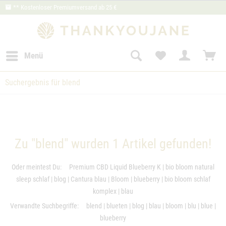
** Kostenloser Premiumversand ab 25 €
Menü
Suchergebnis für blend
Zu "blend" wurden
1
Artikel gefunden!
Oder meintest Du:
Premium CBD Liquid Blueberry K
|
bio bloom natural
sleep schlaf
|
blog
|
Cantura blau
|
Bloom
|
blueberry
|
bio bloom schlaf
komplex
|
blau
Verwandte Suchbegriffe:
blend
|
blueten
|
blog
|
blau
|
bloom
|
blu
|
blue
|
blueberry