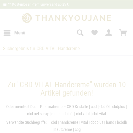
** Kostenloser Premiumversand ab 25 €
Menü
Suchergebnis für CBD VITAL Handcreme
Zu "CBD VITAL Handcreme" wurden
10
Artikel gefunden!
Oder meintest Du:
Pharmahemp – CBD Kristalle
|
cbd
|
cbd Öl
|
cbdplus
|
cbd oel spray
|
enecta cbd öl
|
cbd vital
|
cbd vital
Verwandte Suchbegriffe:
cbd
|
handcreme
|
vital
|
cbdplus
|
hand
|
bcbdb
|
hautcreme
|
cbg