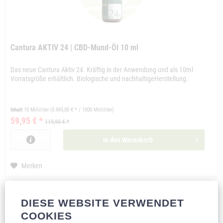
Cantura AKTIV 24 | CBD-Mund-Öl 10 ml
Das neue Cantura Aktiv 24. Kräftig in der Anwendung und als 10ml
Vorratsgröße erhältlich. Biologische und nachhaltigeHerstellung.
Inhalt
10 Milliliter
(5.995,00 € * / 1000 Milliliter)
59,95 € *
119,90 € *
In den
Warenkorb
Merken
DIESE WEBSITE VERWENDET
COOKIES