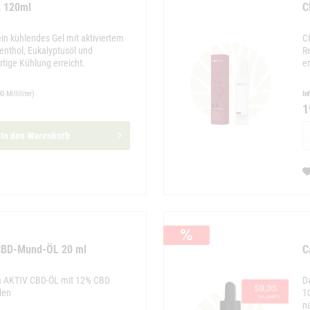
L 120ml
C
in kühlendes Gel mit aktiviertem
C
enthol, Eukalyptusöl und
R
rtige Kühlung erreicht.
er
0 Milliliter)
In
1
In den
Warenkorb
 CBD-Mund-ÖL 20 ml
C
ra AKTIV CBD-ÖL mit 12% CBD
D
len
1
n