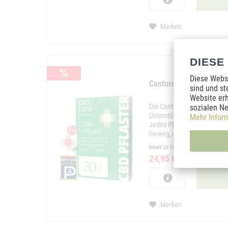
Merken
DIESE
Diese Websi
Cantura AKUT CBD-Pflas
sind und st
Website erh
Die Cantura AKUT CBD-Pflas
sozialen Ne
Unterstützung, die punktgen
Mehr Infor
Jedes Pflaster liefert 30mg
hinweg, ohne Tropfen oder D
Inhalt
24 Stück
24,95 € *
49,90 € *
Merken