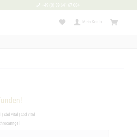
+49 (0) 89 641 67 084
Mein Konto
funden!
l
|
cbd vital
|
cbd vital
throcanngel