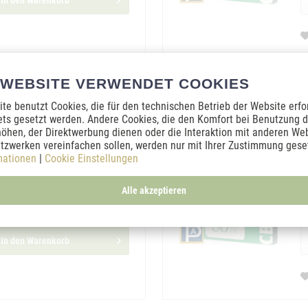
In den
Warenkorb
 WEBSITE VERWENDET COOKIES
te benutzt Cookies, die für den technischen Betrieb der Website erfo
ter 24 x CBD-Pflaster 30...
C
ets gesetzt werden. Andere Cookies, die den Komfort bei Benutzung d
öhen, der Direktwerbung dienen oder die Interaktion mit anderen We
ter bieten eine hochdosierte
D
tzwerken vereinfachen sollen, werden nur mit Ihrer Zustimmung geset
au dort ansetzt, wo du sie brauchst.
U
mationen
|
Cookie Einstellungen
 reines CBD über bis zu 36 Stunden
J
osierstress.
h
Alle akzeptieren
In
2
In den
Warenkorb