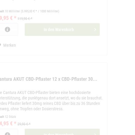
halt
10 Milliliter
(5.995,00 € * / 1000 Milliliter)
9,95 € *
119,90 € *
In den
Warenkorb
Merken
antura AKUT CBD-Pflaster 12 x CBD-Pflaster 30...
ie Cantura AKUT CBD-Pflaster bieten eine hochdosierte
nterstützung, die punktgenau dort ansetzt, wo du sie brauchst.
edes Pflaster liefert 30mg reines CBD über bis zu 36 Stunden
inweg, ohne Tropfen oder Dosierstress.
halt
12 Stück
4,95 € *
29,90 € *