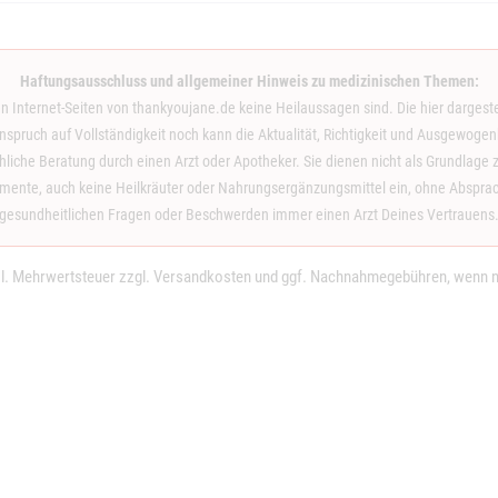
Haftungsausschluss und allgemeiner Hinweis zu medizinischen Themen:
en Internet-Seiten von thankyoujane.de keine Heilaussagen sind. Die hier dargeste
spruch auf Vollständigkeit noch kann die Aktualität, Richtigkeit und Ausgewogenh
achliche Beratung durch einen Arzt oder Apotheker. Sie dienen nicht als Grundla
nte, auch keine Heilkräuter oder Nahrungsergänzungsmittel ein, ohne Absprache
gesundheitlichen Fragen oder Beschwerden immer einen Arzt Deines Vertrauens
tzl. Mehrwertsteuer zzgl.
Versandkosten
und ggf. Nachnahmegebühren, wenn ni