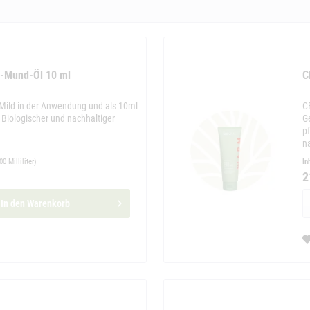
D-Mund-Öl 10 ml
C
 Mild in der Anwendung und als 10ml
C
s Biologischer und nachhaltiger
G
pf
n
00 Milliliter)
In
2
In den
Warenkorb