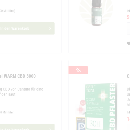
00 Milliliter)
In
5
In den
Warenkorb
Gel WARM CBD 3000
C
 CBD von Cantura für eine
D
der Haut.
U
J
h
0 Milliliter)
In
1