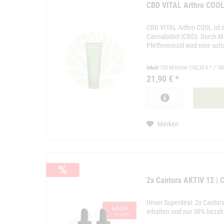
CBD VITAL Arthro COO
CBD VITAL Arthro COOL ist e
Cannabidiol (CBD). Durch M
Pfefferminzöl wird eine sofo
Inhalt
120 Milliliter
(182,50 € * / 100
21,90 € *
Merken
2x Cantura AKTIV 12 |
Unser Superdeal: 2x Cantu
erhalten und nur 50% bezah