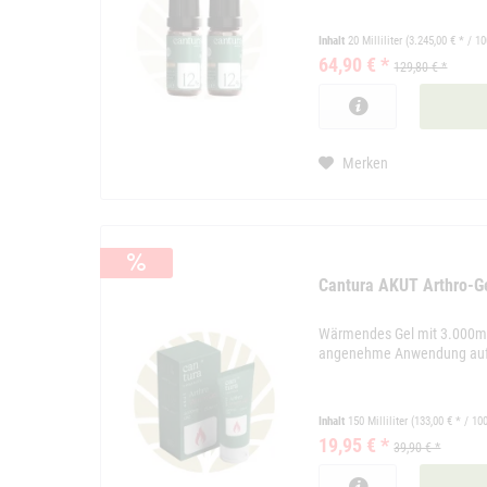
Inhalt
20 Milliliter
(3.245,00 € * / 10
64,90 € *
129,80 € *
Merken
Cantura AKUT Arthro-
Wärmendes Gel mit 3.000mg
angenehme Anwendung auf 
Inhalt
150 Milliliter
(133,00 € * / 100
19,95 € *
39,90 € *