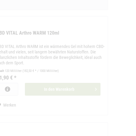
BD VITAL Arthro WARM 120ml
BD VITAL Arthro WARM ist ein wärmendes Gel mit hohem CBD-
ehalt und vielen, seit langem bewährten Naturstoffen. Die
lanzlichen Inhaltsstoffe fördern die Beweglichkeit, ideal auch
ach dem Sport.
halt
120 Milliliter
(182,50 € * / 1000 Milliliter)
1,90 € *
In den
Warenkorb
Merken