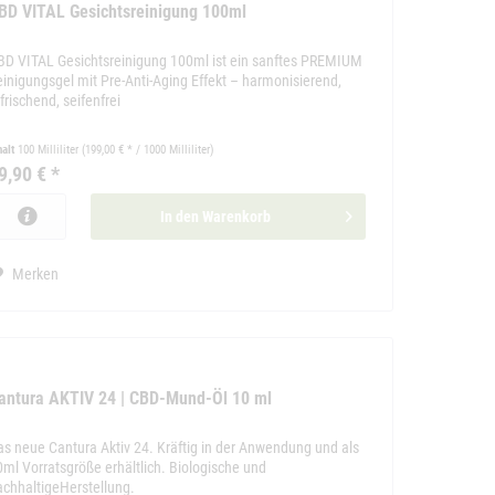
BD VITAL Gesichtsreinigung 100ml
BD VITAL Gesichtsreinigung 100ml ist ein sanftes PREMIUM
einigungsgel mit Pre-Anti-Aging Effekt – harmonisierend,
frischend, seifenfrei
halt
100 Milliliter
(199,00 € * / 1000 Milliliter)
9,90 € *
In den
Warenkorb
Merken
antura AKTIV 24 | CBD-Mund-Öl 10 ml
as neue Cantura Aktiv 24. Kräftig in der Anwendung und als
0ml Vorratsgröße erhältlich. Biologische und
achhaltigeHerstellung.