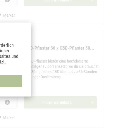
In den
Warenkorb
Merken
rderlich
antura AKUT CBD-Pflaster 36 x CBD-Pflaster 30...
ieser
bsites und
ie Cantura AKUT CBD-Pflaster bieten eine hochdosierte
zt.
nterstützung, die punktgenau dort ansetzt, wo du sie brauchst.
edes Pflaster liefert 30mg reines CBD über bis zu 36 Stunden
inweg, ohne Tropfen oder Dosierstress.
halt
36 Stück
9,95 € *
59,90 € *
In den
Warenkorb
Merken