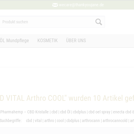
wecare@thankyoujane.de
ÖL Mundpflege
KOSMETIK
ÜBER UNS
D VITAL Arthro COOL" wurden
10
Artikel ge
Pharmahemp – CBD Kristalle
|
cbd
|
cbd Öl
|
cbdplus
|
cbd oel spray
|
enecta cbd ö
Suchbegriffe:
cbd
|
vital
|
arthro
|
cool
|
cbdplus
|
arthrocann
|
arthrocanncold
|
ar