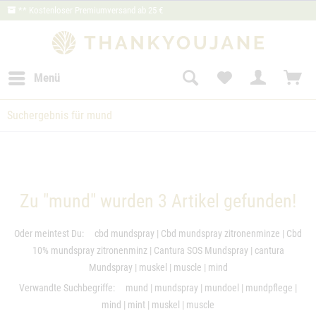
** Kostenloser Premiumversand ab 25 €
Menü
Suchergebnis für mund
Zu "mund" wurden
3
Artikel gefunden!
Oder meintest Du:
cbd mundspray
|
Cbd mundspray zitronenminze
|
Cbd
10% mundspray zitronenminz
|
Cantura SOS Mundspray
|
cantura
Mundspray
|
muskel
|
muscle
|
mind
Verwandte Suchbegriffe:
mund
|
mundspray
|
mundoel
|
mundpflege
|
mind
|
mint
|
muskel
|
muscle