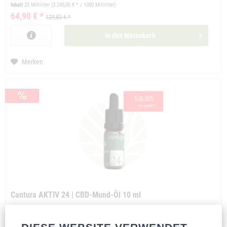
Inhalt
20 Milliliter
(3.245,00 € * / 1000 Milliliter)
64,90 € *
129,80 € *
In den
Warenkorb
Merken
Cantura AKTIV 24 | CBD-Mund-Öl 10 ml
Das neue Cantura Aktiv 24. Kräftig in der Anwendung und als 10ml
Vorratsgröße erhältlich. Biologische und nachhaltigeHerstellung.