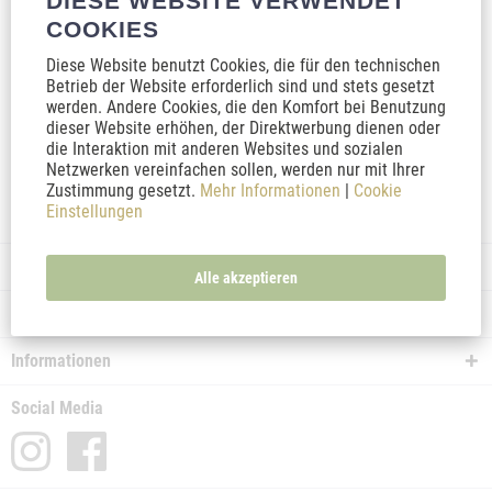
DIESE WEBSITE VERWENDET
COOKIES
Diese Website benutzt Cookies, die für den technischen
Inhalt
10 Milliliter
(5.995,00 € * / 1000 Milliliter)
Betrieb der Website erforderlich sind und stets gesetzt
59,95 € *
119,90 € *
werden. Andere Cookies, die den Komfort bei Benutzung
dieser Website erhöhen, der Direktwerbung dienen oder
In den
Warenkorb
die Interaktion mit anderen Websites und sozialen
Netzwerken vereinfachen sollen, werden nur mit Ihrer
Zustimmung gesetzt.
Mehr Informationen
|
Cookie
Merken
Einstellungen
Service Hotline
Alle akzeptieren
Shop Service
Informationen
Social Media