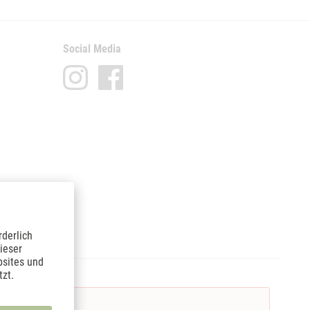
Social Media
rderlich
ieser
bsites und
zt.