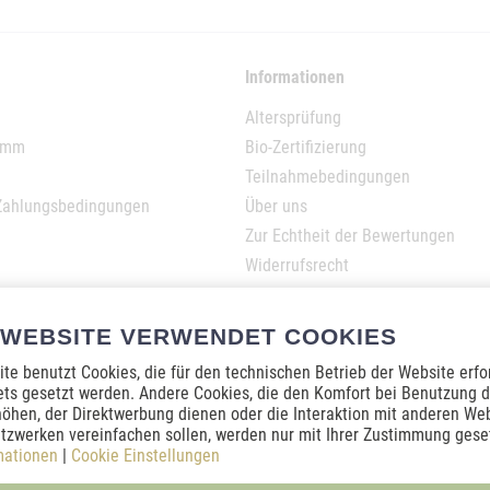
Informationen
Altersprüfung
ramm
Bio-Zertifizierung
Teilnahmebedingungen
Zahlungsbedingungen
Über uns
Zur Echtheit der Bewertungen
Widerrufsrecht
Datenschutz
AGB
 WEBSITE VERWENDET COOKIES
Impressum
te benutzt Cookies, die für den technischen Betrieb der Website erfo
ets gesetzt werden. Andere Cookies, die den Komfort bei Benutzung d
öhen, der Direktwerbung dienen oder die Interaktion mit anderen We
tzwerken vereinfachen sollen, werden nur mit Ihrer Zustimmung geset
mationen
|
Cookie Einstellungen
Haftungsausschluss und allgemeiner Hinweis zu medizinischen Themen: