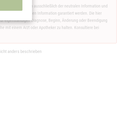
llten Inhalte dienen ausschließlich der neutralen Information und
eit der dargebotenen Information garantiert werden. Die hier
ge zur eigenständigen Diagnose, Beginn, Änderung oder Beendigung
 mit einem Arzt oder Apotheker zu halten. Konsultiere bei
.
cht anders beschrieben