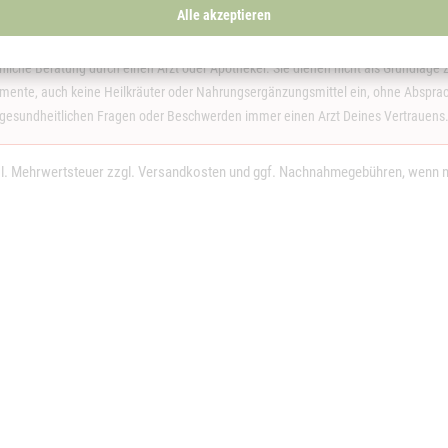
Alle akzeptieren
en Internet-Seiten von thankyoujane.de keine Heilaussagen sind. Die hier dargeste
spruch auf Vollständigkeit noch kann die Aktualität, Richtigkeit und Ausgewogenh
achliche Beratung durch einen Arzt oder Apotheker. Sie dienen nicht als Grundla
nte, auch keine Heilkräuter oder Nahrungsergänzungsmittel ein, ohne Absprache
gesundheitlichen Fragen oder Beschwerden immer einen Arzt Deines Vertrauens
tzl. Mehrwertsteuer zzgl.
Versandkosten
und ggf. Nachnahmegebühren, wenn ni