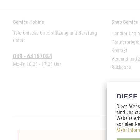
Service Hotline
Shop Service
Telefonische Unterstützung und Beratung
Händler-Login
unter:
Partnerprog
Kontakt
089 - 64167084
Versand und 
Mo-Fr, 10:00 - 17:00 Uhr
Rückgabe
DIESE
Diese Websi
sind und st
Website erh
sozialen Ne
Mehr Infor