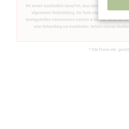
Wir weisen ausdrücklich darauf hin, dass sämtliche Inhalte auf d
allgemeinen Weiterbildung. Die Texte erheben weder einen An
bereitgestellten Informationen ersetzen in keinster Weise die f
einer Behandlung von Krankheiten. Nehme niemals Medikame
* Alle Preise inkl. gese